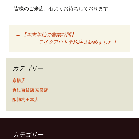
皆様のご来店、心よりお待ちしております。
←
【年末年始の営業時間】
投稿ナビゲーショ
テイクアウト予約注文始めました！
→
ン
カテゴリー
京橋店
近鉄百貨店 奈良店
阪神梅田本店
カテゴリー