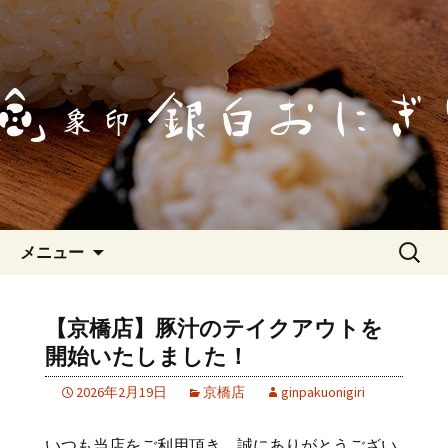
「象印銀白おにぎり」のブログページ
です。最新情報やお知らせなどを更新
「象印銀白おにぎり」のブログ
していきます。
コンテンツへ移動
検
メニュー
索:
【京橋店】豚汁のテイクアウトを
開始いたしました！
2026年2月19日
京橋店
ginpakuonigiri
いつも当店をご利用頂き、誠にありがとうござい