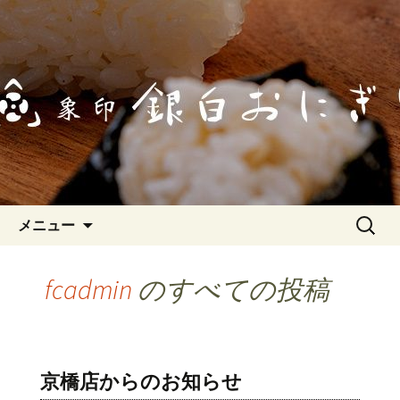
「象印銀白おにぎり」のブログページ
です。最新情報やお知らせなどを更新
「象印銀白おにぎり」のブログ
していきます。
コンテンツへ移動
検
メニュー
索:
fcadmin
のすべての投稿
京橋店からのお知らせ