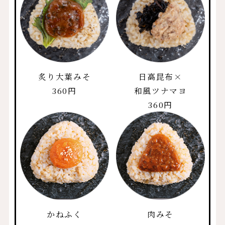
炙り大葉みそ
日高昆布×
360円
和風ツナマヨ
360円
かねふく
肉みそ