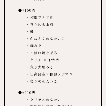
●+160円
・和風ツナマヨ
・ちりめん山椒
・鮭
・かねふくめんたいこ
・肉みそ
・こぼれ鶏そぼろ
・クリチ × おかか
・炙り大葉みそ
・日高昆布×和風ツナマヨ
・炙りめんたいこ
●+210円
・クリチ×めんたい