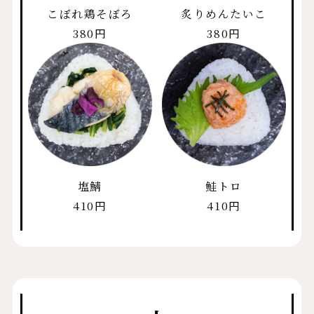
こぼれ鶏そぼろ
炙りめんたいこ
380円
380円
塩鯖
鮭トロ
410円
410円