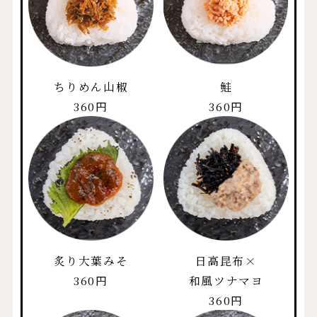
ちりめん山椒
鮭
360円
360円
炙り大葉みそ
日高昆布×
360円
和風ツナマヨ
360円