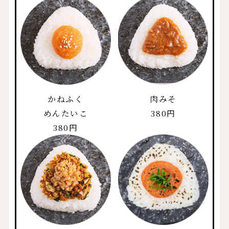
かねふく
肉みそ
めんたいこ
380円
380円