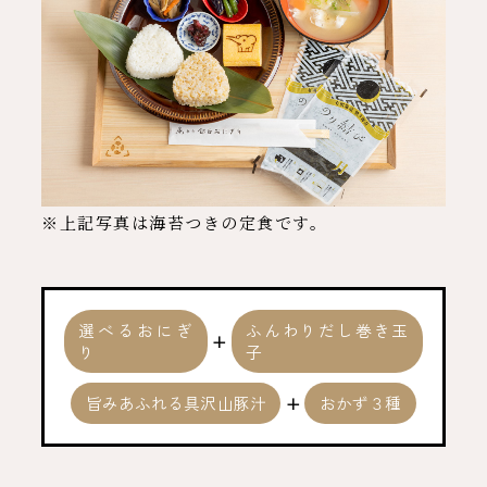
※上記写真は海苔つきの定食です。
選べるおにぎ
ふんわりだし巻き玉
+
り
子
旨みあふれる具沢山豚汁
+
おかず３種