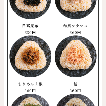
日高昆布
和風ツナマヨ
330円
360円
ちりめん山椒
鮭
360円
360円