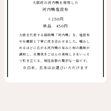
大阪府の河内鴨を使用した
河内鴨塩昆布
＋250円
単品 450円
大阪を代表する銘柄鴨「河内鴨」を、塩昆布
や糸鰹節と丁寧に炊き合わせました。噛みし
めるほどに広がる河内鴨の旨みと和の風味が
調和し、炎舞炊きごはんの美味しさをいっそ
う引き立てる、相性抜群の贅沢な一品です。
※白米、玄米はお選びいただけます