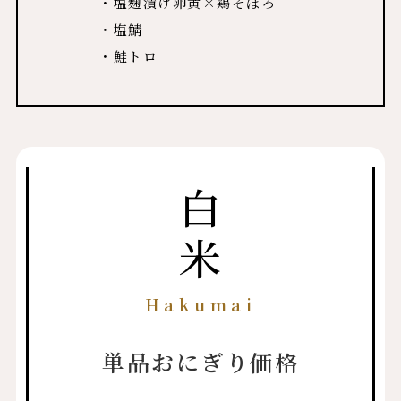
・塩麹漬け卵黄×鶏そぼろ
・塩鯖
・鮭トロ
白米
Hakumai
単品おにぎり価格