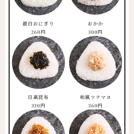
銀白おにぎり
おかか
260円
300円
日高昆布
和風ツナマヨ
330円
360円